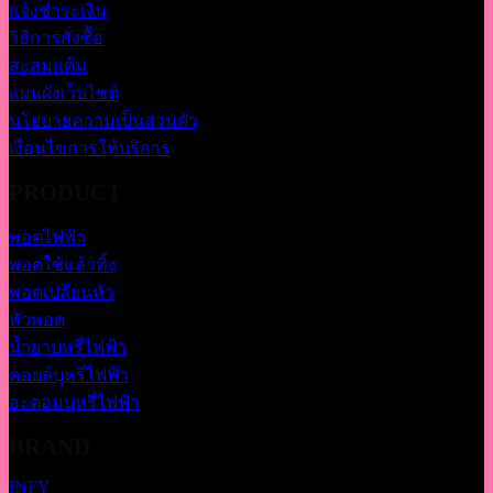
แจ้งชำระเงิน
วิธีการสั่งซื้อ
สะสมแต้ม
แผนผังเว็บไซต์
นโยบายความเป็นส่วนตัว
เงื่อนไขการให้บริการ
PRODUCT
พอตไฟฟ้า
พอตใช้แล้วทิ้ง
พอตเปลี่ยนหัว
หัวพอต
น้ำยาบุหรี่ไฟฟ้า
คอยล์บุหรี่ไฟฟ้า
อะตอมบุหรี่ไฟฟ้า
BRAND
INFY