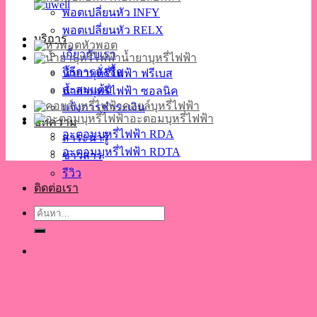
พอตเปลี่ยนหัว INFY
พอตเปลี่ยนหัว RELX
บริการ
หัวพอต
เกี่ยวกับเรา
น้ำยาบุหรี่ไฟฟ้า
วิธีการสั่งซื้อ
น้ำยาบุหรี่ไฟฟ้า ฟรีเบส
สะสมแต้ม
น้ำยาบุหรี่ไฟฟ้า ซอลนิค
คอยล์บุหรี่ไฟฟ้า
แจ้งการชำระเงิน
อะตอมบุหรี่ไฟฟ้า
บทความ
อะตอมบุหรี่ไฟฟ้า RDA
สาระน่ารู้
อะตอมบุหรี่ไฟฟ้า RDTA
ข่าวสาร
รีวิว
ติดต่อเรา
ค้นหา: