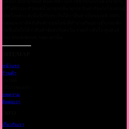
แหล่งรวมน้ำยาพอต พอตไฟฟ้า บุหรี่ไฟฟ้าทุกแบรนด์ มีน้ำยาบุ
หรี่่ไฟฟ้าและหัวพอตน้ำยาทุกกลิ่น ทุกรส สินค้ารับจากโรงงานผู้
ผลิตโดยตรง ดังนั้นจึงรับประกันได้ว่าสินค้าเป็นของแท้ 100%
แน่นอน เรามีคลังสินค้าออนไลน์ ที่ทำงานกันอย่างมีระบบ ดัง
นั้นจึงมั่นใจได้ว่าสินค้าจัดส่งวันต่อวัน รวดเร็ว ทันใจ สูบมันส์
ต้อง Mixed Berries Vape เท่านั้น
SITEMAP
หน้าแรก
ร้านค้า
แบรนด์
บริการของเรา
บทความ
ติดต่อเรา
INFO
เกี่ยวกับเรา