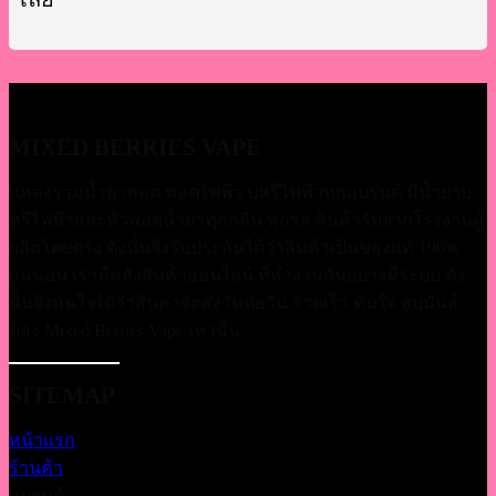
MIXED BERRIES VAPE
แหล่งรวมน้ำยาพอต พอตไฟฟ้า บุหรี่ไฟฟ้าทุกแบรนด์ มีน้ำยาบุ
หรี่่ไฟฟ้าและหัวพอตน้ำยาทุกกลิ่น ทุกรส สินค้ารับจากโรงงานผู้
ผลิตโดยตรง ดังนั้นจึงรับประกันได้ว่าสินค้าเป็นของแท้ 100%
แน่นอน เรามีคลังสินค้าออนไลน์ ที่ทำงานกันอย่างมีระบบ ดัง
นั้นจึงมั่นใจได้ว่าสินค้าจัดส่งวันต่อวัน รวดเร็ว ทันใจ สูบมันส์
ต้อง Mixed Berries Vape เท่านั้น
SITEMAP
หน้าแรก
ร้านค้า
แบรนด์