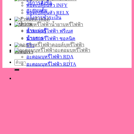
วิธีการสั่งซื้อ
พอตเปลี่ยนหัว INFY
สะสมแต้ม
พอตเปลี่ยนหัว RELX
แจ้งการชำระเงิน
หัวพอต
บทความ
น้ำยาบุหรี่ไฟฟ้า
สาระน่ารู้
น้ำยาบุหรี่ไฟฟ้า ฟรีเบส
ข่าวสาร
น้ำยาบุหรี่ไฟฟ้า ซอลนิค
คอยล์บุหรี่ไฟฟ้า
รีวิว
อะตอมบุหรี่ไฟฟ้า
ติดต่อเรา
อะตอมบุหรี่ไฟฟ้า RDA
ค้นหา:
อะตอมบุหรี่ไฟฟ้า RDTA