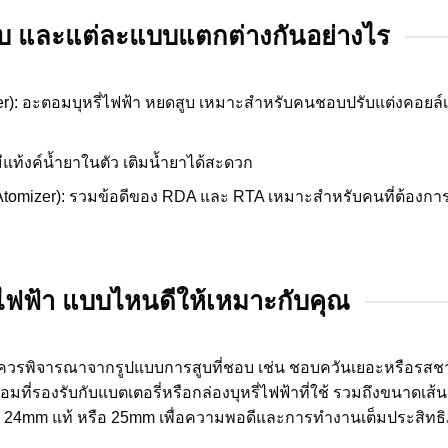
แบบ และแต่ละแบบแตกต่างกันอย่างไร
r):
อะตอมบุหรี่ไฟฟ้า หยดสูบ
เหมาะสำหรับคนชอบปรับแต่งคอยล์เอง
ีแท้งค์น้ำยาในตัว เติมน้ำยาได้สะดวก
 Atomizer): รวมข้อดีของ RDA และ RTA เหมาะสำหรับคนที่ต้องกา
ี่ไฟฟ้า แบบไหนดีให้เหมาะกับคุณ
าควรพิจารณาจากรูปแบบการสูบที่ชอบ เช่น ชอบควันเยอะหรือรสชา
่รองรับกับแบตเตอรี่หรือกล่องบุหรี่ไฟฟ้าที่ใช้ รวมถึงขนาดเส้น
า 24mm แท้
หรือ 25mm เพื่อความพอดีและการทำงานเต็มประสิทธ