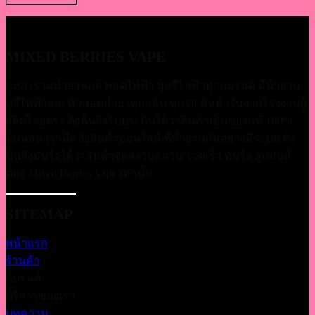
MIXED BERRIES VAPE
แหล่งรวมน้ำยาพอต พอตไฟฟ้า บุหรี่ไฟฟ้าทุกแบรนด์ มีน้ำยาบุ
หรี่่ไฟฟ้าและหัวพอตน้ำยาทุกกลิ่น ทุกรส สินค้ารับจากโรงงานผู้
ผลิตโดยตรง ดังนั้นจึงรับประกันได้ว่าสินค้าเป็นของแท้ 100%
แน่นอน เรามีคลังสินค้าออนไลน์ ที่ทำงานกันอย่างมีระบบ ดัง
นั้นจึงมั่นใจได้ว่าสินค้าจัดส่งวันต่อวัน รวดเร็ว ทันใจ สูบมันส์
ต้อง Mixed Berries Vape เท่านั้น
SITEMAP
หน้าแรก
ร้านค้า
แบรนด์
บริการของเรา
บทความ