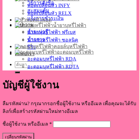
วิธีการสั่งซื้อ
พอตเปลี่ยนหัว INFY
สะสมแต้ม
พอตเปลี่ยนหัว RELX
แจ้งการชำระเงิน
หัวพอต
บทความ
น้ำยาบุหรี่ไฟฟ้า
สาระน่ารู้
น้ำยาบุหรี่ไฟฟ้า ฟรีเบส
ข่าวสาร
น้ำยาบุหรี่ไฟฟ้า ซอลนิค
คอยล์บุหรี่ไฟฟ้า
รีวิว
อะตอมบุหรี่ไฟฟ้า
ติดต่อเรา
อะตอมบุหรี่ไฟฟ้า RDA
ค้นหา:
อะตอมบุหรี่ไฟฟ้า RDTA
บัญชีผู้ใช้งาน
ลืมรหัสผ่าน? กรุณากรอกชื่อผู้ใช้งาน หรืออีเมล เพื่อคุณจะได้รับ
ลิงก์เพื่อสร้างรหัสผ่านใหม่ทางอีเมล
ต้องการ
ชื่อผู้ใช้งาน หรืออีเมล
*
เปลี่ยนรหัสผ่าน