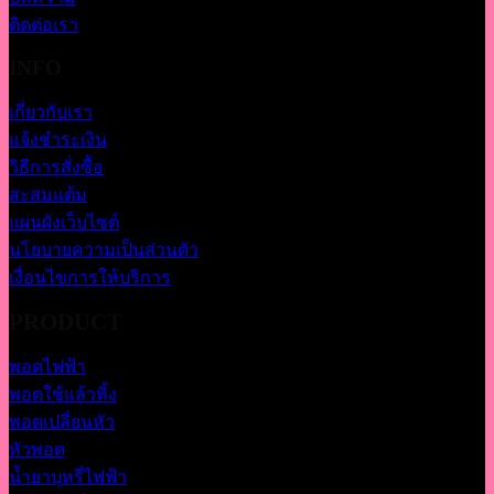
ติดต่อเรา
INFO
เกี่ยวกับเรา
แจ้งชำระเงิน
วิธีการสั่งซื้อ
สะสมแต้ม
แผนผังเว็บไซต์
นโยบายความเป็นส่วนตัว
เงื่อนไขการให้บริการ
PRODUCT
พอตไฟฟ้า
พอตใช้แล้วทิ้ง
พอตเปลี่ยนหัว
หัวพอต
น้ำยาบุหรี่ไฟฟ้า