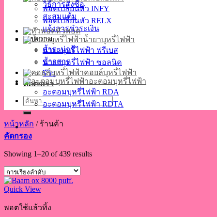
วิธีการสั่งซื้อ
พอตเปลี่ยนหัว INFY
สะสมแต้ม
พอตเปลี่ยนหัว RELX
แจ้งการชำระเงิน
หัวพอต
บทความ
น้ำยาบุหรี่ไฟฟ้า
สาระน่ารู้
น้ำยาบุหรี่ไฟฟ้า ฟรีเบส
ข่าวสาร
น้ำยาบุหรี่ไฟฟ้า ซอลนิค
คอยล์บุหรี่ไฟฟ้า
รีวิว
อะตอมบุหรี่ไฟฟ้า
ติดต่อเรา
อะตอมบุหรี่ไฟฟ้า RDA
ค้นหา:
อะตอมบุหรี่ไฟฟ้า RDTA
หน้าหลัก
/
ร้านค้า
คัดกรอง
Showing 1–20 of 439 results
Quick View
พอตใช้แล้วทิ้ง