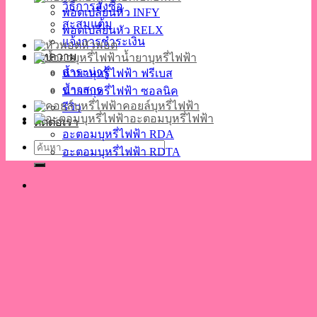
วิธีการสั่งซื้อ
พอตเปลี่ยนหัว INFY
สะสมแต้ม
พอตเปลี่ยนหัว RELX
แจ้งการชำระเงิน
หัวพอต
บทความ
น้ำยาบุหรี่ไฟฟ้า
สาระน่ารู้
น้ำยาบุหรี่ไฟฟ้า ฟรีเบส
ข่าวสาร
น้ำยาบุหรี่ไฟฟ้า ซอลนิค
คอยล์บุหรี่ไฟฟ้า
รีวิว
อะตอมบุหรี่ไฟฟ้า
ติดต่อเรา
อะตอมบุหรี่ไฟฟ้า RDA
ค้นหา:
อะตอมบุหรี่ไฟฟ้า RDTA