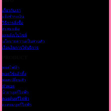
INFO
เกี่ยวกับเรา
แจ้งชำระเงิน
วิธีการสั่งซื้อ
สะสมแต้ม
แผนผังเว็บไซต์
นโยบายความเป็นส่วนตัว
เงื่อนไขการให้บริการ
PRODUCT
พอตไฟฟ้า
พอตใช้แล้วทิ้ง
พอตเปลี่ยนหัว
หัวพอต
น้ำยาบุหรี่ไฟฟ้า
คอยล์บุหรี่ไฟฟ้า
อะตอมบุหรี่ไฟฟ้า