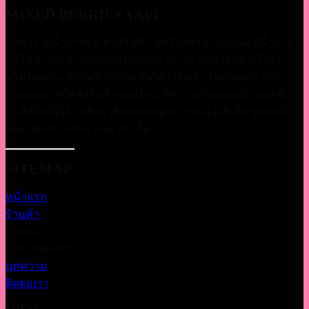
MIXED BERRIES VAPE
แหล่งรวมน้ำยาพอต พอตไฟฟ้า บุหรี่ไฟฟ้าทุกแบรนด์ มีน้ำยาบุ
หรี่่ไฟฟ้าและหัวพอตน้ำยาทุกกลิ่น ทุกรส สินค้ารับจากโรงงานผู้
ผลิตโดยตรง ดังนั้นจึงรับประกันได้ว่าสินค้าเป็นของแท้ 100%
แน่นอน เรามีคลังสินค้าออนไลน์ ที่ทำงานกันอย่างมีระบบ ดัง
นั้นจึงมั่นใจได้ว่าสินค้าจัดส่งวันต่อวัน รวดเร็ว ทันใจ สูบมันส์
ต้อง Mixed Berries Vape เท่านั้น
SITEMAP
หน้าแรก
ร้านค้า
แบรนด์
บริการของเรา
บทความ
ติดต่อเรา