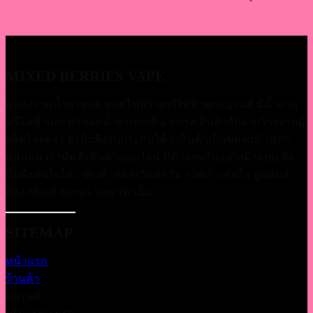
MIXED BERRIES VAPE
แหล่งรวมน้ำยาพอต พอตไฟฟ้า บุหรี่ไฟฟ้าทุกแบรนด์ มีน้ำยาบุ
หรี่่ไฟฟ้าและหัวพอตน้ำยาทุกกลิ่น ทุกรส สินค้ารับจากโรงงานผู้
ผลิตโดยตรง ดังนั้นจึงรับประกันได้ว่าสินค้าเป็นของแท้ 100%
แน่นอน เรามีคลังสินค้าออนไลน์ ที่ทำงานกันอย่างมีระบบ ดัง
นั้นจึงมั่นใจได้ว่าสินค้าจัดส่งวันต่อวัน รวดเร็ว ทันใจ สูบมันส์
ต้อง Mixed Berries Vape เท่านั้น
SITEMAP
หน้าแรก
ร้านค้า
แบรนด์