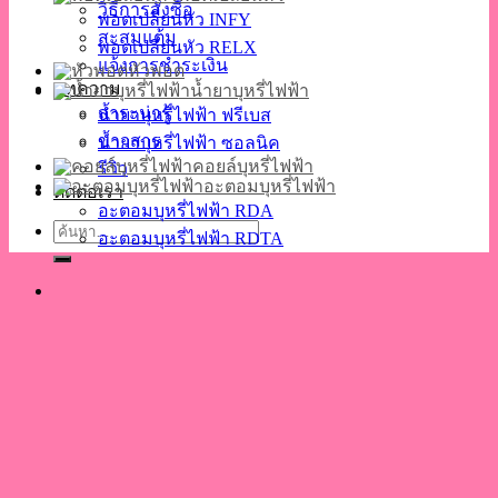
วิธีการสั่งซื้อ
พอตเปลี่ยนหัว INFY
สะสมแต้ม
พอตเปลี่ยนหัว RELX
แจ้งการชำระเงิน
หัวพอต
บทความ
น้ำยาบุหรี่ไฟฟ้า
สาระน่ารู้
น้ำยาบุหรี่ไฟฟ้า ฟรีเบส
ข่าวสาร
น้ำยาบุหรี่ไฟฟ้า ซอลนิค
คอยล์บุหรี่ไฟฟ้า
รีวิว
อะตอมบุหรี่ไฟฟ้า
ติดต่อเรา
อะตอมบุหรี่ไฟฟ้า RDA
ค้นหา:
อะตอมบุหรี่ไฟฟ้า RDTA