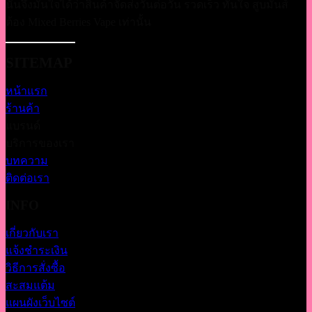
นั้นจึงมั่นใจได้ว่าสินค้าจัดส่งวันต่อวัน รวดเร็ว ทันใจ สูบมันส์
ต้อง Mixed Berries Vape เท่านั้น
SITEMAP
หน้าแรก
ร้านค้า
แบรนด์
บริการของเรา
บทความ
ติดต่อเรา
INFO
เกี่ยวกับเรา
แจ้งชำระเงิน
วิธีการสั่งซื้อ
สะสมแต้ม
แผนผังเว็บไซต์