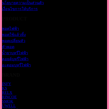
นโยบายความเป็นส่วนตัว
เงื่อนไขการให้บริการ
PRODUCT
พอตไฟฟ้า
พอตใช้แล้วทิ้ง
พอตเปลี่ยนหัว
หัวพอต
น้ำยาบุหรี่ไฟฟ้า
คอยล์บุหรี่ไฟฟ้า
อะตอมบุหรี่ไฟฟ้า
BRAND
INFY
KS
RELX
RINCOE
SMOK
UWELL