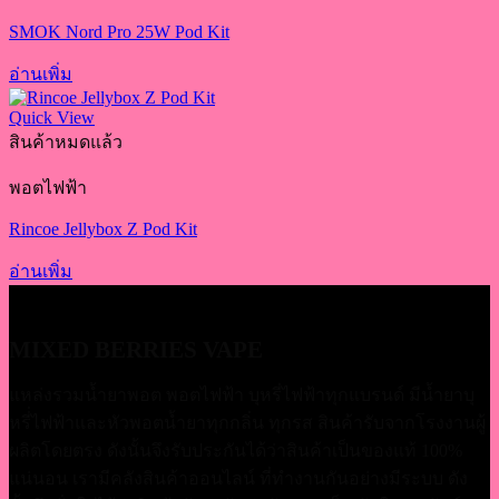
SMOK Nord Pro 25W Pod Kit
อ่านเพิ่ม
Quick View
สินค้าหมดแล้ว
พอตไฟฟ้า
Rincoe Jellybox Z Pod Kit
อ่านเพิ่ม
MIXED BERRIES VAPE
แหล่งรวมน้ำยาพอต พอตไฟฟ้า บุหรี่ไฟฟ้าทุกแบรนด์ มีน้ำยาบุ
หรี่่ไฟฟ้าและหัวพอตน้ำยาทุกกลิ่น ทุกรส สินค้ารับจากโรงงานผู้
ผลิตโดยตรง ดังนั้นจึงรับประกันได้ว่าสินค้าเป็นของแท้ 100%
แน่นอน เรามีคลังสินค้าออนไลน์ ที่ทำงานกันอย่างมีระบบ ดัง