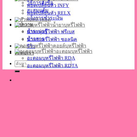
วิธีการสั่งซื้อ
พอตเปลี่ยนหัว INFY
สะสมแต้ม
พอตเปลี่ยนหัว RELX
แจ้งการชำระเงิน
หัวพอต
บทความ
น้ำยาบุหรี่ไฟฟ้า
สาระน่ารู้
น้ำยาบุหรี่ไฟฟ้า ฟรีเบส
ข่าวสาร
น้ำยาบุหรี่ไฟฟ้า ซอลนิค
คอยล์บุหรี่ไฟฟ้า
รีวิว
อะตอมบุหรี่ไฟฟ้า
ติดต่อเรา
อะตอมบุหรี่ไฟฟ้า RDA
ค้นหา:
อะตอมบุหรี่ไฟฟ้า RDTA