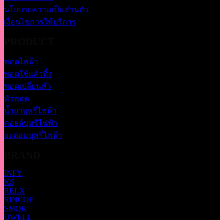
นโยบายความเป็นส่วนตัว
เงื่อนไขการให้บริการ
PRODUCT
พอตไฟฟ้า
พอตใช้แล้วทิ้ง
พอตเปลี่ยนหัว
หัวพอต
น้ำยาบุหรี่ไฟฟ้า
คอยล์บุหรี่ไฟฟ้า
อะตอมบุหรี่ไฟฟ้า
BRAND
INFY
KS
RELX
RINCOE
SMOK
UWELL