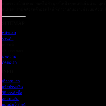
แหล่งรวมน้ำยาพอต พอตไฟฟ้า บุหรี่ไฟฟ้าทุกแบรนด์ มีน้ำยาบุหรี่
แน่นอน เรามีคลังสินค้าออนไลน์ ที่ทำงานกันอย่างมีระบบ ดังนั้นจึงม
SITEMAP
หน้าแรก
ร้านค้า
แบรนด์
บริการของเรา
บทความ
ติดต่อเรา
INFO
เกี่ยวกับเรา
แจ้งชำระเงิน
วิธีการสั่งซื้อ
สะสมแต้ม
แผนผังเว็บไซต์