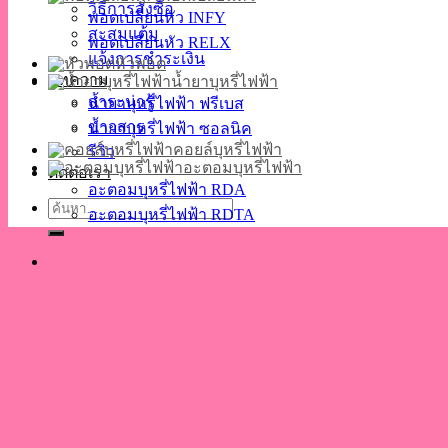
วิธีการสั่งซื้อ
พอตเปลี่ยนหัว INFY
สะสมแต้ม
พอตเปลี่ยนหัว RELX
แจ้งการชำระเงิน
หัวพอต
บทความ
น้ำยาบุหรี่ไฟฟ้า
สาระน่ารู้
น้ำยาบุหรี่ไฟฟ้า ฟรีเบส
ข่าวสาร
น้ำยาบุหรี่ไฟฟ้า ซอลนิค
คอยล์บุหรี่ไฟฟ้า
รีวิว
อะตอมบุหรี่ไฟฟ้า
ติดต่อเรา
อะตอมบุหรี่ไฟฟ้า RDA
ค้นหา:
อะตอมบุหรี่ไฟฟ้า RDTA