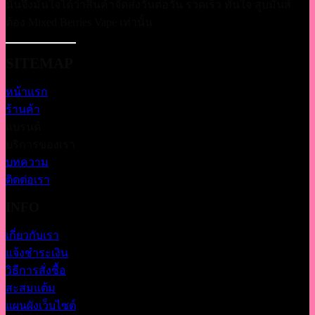
นั้นจึงมั่นใจได้ว่าสินค้าจัดส่งวันต่อวัน รวดเร็ว ทันใจ สูบมันส์
ต้อง Mixed Berries Vape เท่านั้น
SITEMAP
หน้าแรก
ร้านค้า
แบรนด์
บริการของเรา
บทความ
ติดต่อเรา
INFO
เกี่ยวกับเรา
แจ้งชำระเงิน
วิธีการสั่งซื้อ
สะสมแต้ม
แผนผังเว็บไซต์