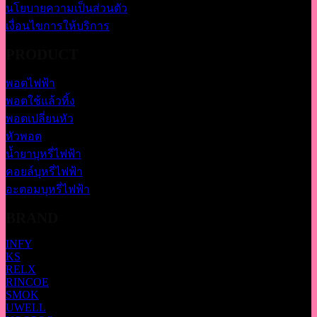
นโยบายความเป็นส่วนตัว
เงื่อนไขการให้บริการ
PRODUCT
พอตไฟฟ้า
พอตใช้แล้วทิ้ง
พอตเปลี่ยนหัว
หัวพอต
น้ำยาบุหรี่ไฟฟ้า
คอยล์บุหรี่ไฟฟ้า
อะตอมบุหรี่ไฟฟ้า
BRAND
INFY
KS
RELX
RINCOE
SMOK
UWELL