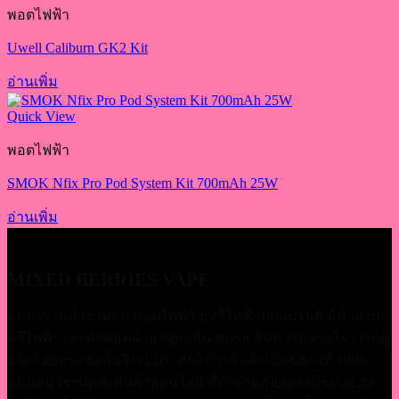
พอตไฟฟ้า
Uwell Caliburn GK2 Kit
อ่านเพิ่ม
Quick View
พอตไฟฟ้า
SMOK Nfix Pro Pod System Kit 700mAh 25W
อ่านเพิ่ม
MIXED BERRIES VAPE
แหล่งรวมน้ำยาพอต พอตไฟฟ้า บุหรี่ไฟฟ้าทุกแบรนด์ มีน้ำยาบุ
หรี่่ไฟฟ้าและหัวพอตน้ำยาทุกกลิ่น ทุกรส สินค้ารับจากโรงงานผู้
ผลิตโดยตรง ดังนั้นจึงรับประกันได้ว่าสินค้าเป็นของแท้ 100%
แน่นอน เรามีคลังสินค้าออนไลน์ ที่ทำงานกันอย่างมีระบบ ดัง