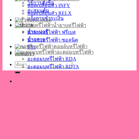
วิธีการสั่งซื้อ
พอตเปลี่ยนหัว INFY
สะสมแต้ม
พอตเปลี่ยนหัว RELX
แจ้งการชำระเงิน
หัวพอต
บทความ
น้ำยาบุหรี่ไฟฟ้า
สาระน่ารู้
น้ำยาบุหรี่ไฟฟ้า ฟรีเบส
ข่าวสาร
น้ำยาบุหรี่ไฟฟ้า ซอลนิค
คอยล์บุหรี่ไฟฟ้า
รีวิว
อะตอมบุหรี่ไฟฟ้า
ติดต่อเรา
อะตอมบุหรี่ไฟฟ้า RDA
ค้นหา:
อะตอมบุหรี่ไฟฟ้า RDTA