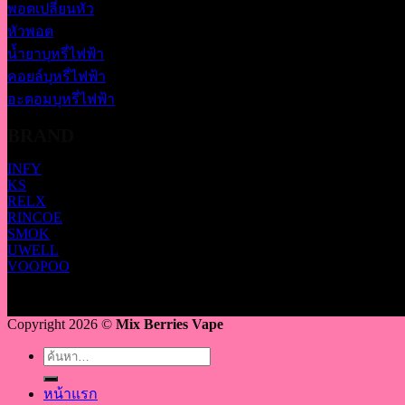
พอตเปลี่ยนหัว
หัวพอต
น้ำยาบุหรี่ไฟฟ้า
คอยล์บุหรี่ไฟฟ้า
อะตอมบุหรี่ไฟฟ้า
BRAND
INFY
KS
RELX
RINCOE
SMOK
UWELL
VOOPOO
Copyright 2026 ©
Mix Berries Vape
ค้นหา:
หน้าแรก