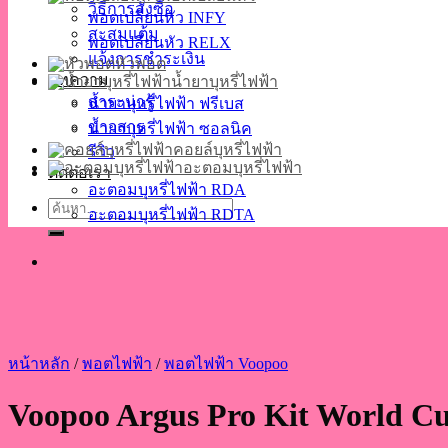
วิธีการสั่งซื้อ
พอตเปลี่ยนหัว INFY
สะสมแต้ม
พอตเปลี่ยนหัว RELX
แจ้งการชำระเงิน
หัวพอต
บทความ
น้ำยาบุหรี่ไฟฟ้า
สาระน่ารู้
น้ำยาบุหรี่ไฟฟ้า ฟรีเบส
ข่าวสาร
น้ำยาบุหรี่ไฟฟ้า ซอลนิค
คอยล์บุหรี่ไฟฟ้า
รีวิว
อะตอมบุหรี่ไฟฟ้า
ติดต่อเรา
อะตอมบุหรี่ไฟฟ้า RDA
ค้นหา:
อะตอมบุหรี่ไฟฟ้า RDTA
หน้าหลัก
/
พอตไฟฟ้า
/
พอตไฟฟ้า Voopoo
Voopoo Argus Pro Kit World Cu