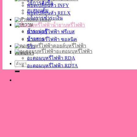
วิธีการสั่งซื้อ
พอตเปลี่ยนหัว INFY
สะสมแต้ม
พอตเปลี่ยนหัว RELX
แจ้งการชำระเงิน
หัวพอต
บทความ
น้ำยาบุหรี่ไฟฟ้า
สาระน่ารู้
น้ำยาบุหรี่ไฟฟ้า ฟรีเบส
ข่าวสาร
น้ำยาบุหรี่ไฟฟ้า ซอลนิค
คอยล์บุหรี่ไฟฟ้า
รีวิว
อะตอมบุหรี่ไฟฟ้า
ติดต่อเรา
อะตอมบุหรี่ไฟฟ้า RDA
ค้นหา:
อะตอมบุหรี่ไฟฟ้า RDTA