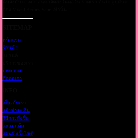
นั้นจึงมั่นใจได้ว่าสินค้าจัดส่งวันต่อวัน รวดเร็ว ทันใจ สูบมันส์
ต้อง Mixed Berries Vape เท่านั้น
SITEMAP
หน้าแรก
ร้านค้า
แบรนด์
บริการของเรา
บทความ
ติดต่อเรา
INFO
เกี่ยวกับเรา
แจ้งชำระเงิน
วิธีการสั่งซื้อ
สะสมแต้ม
แผนผังเว็บไซต์