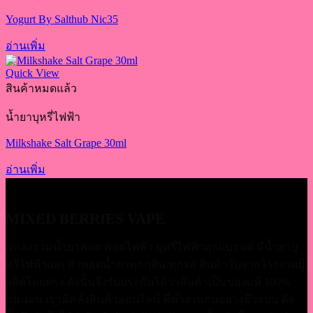
Yogurt By Salthub Nic35
อ่านเพิ่ม
Quick View
สินค้าหมดแล้ว
น้ำยาบุหรี่ไฟฟ้า
Milkshake Salt Grape 30ml
อ่านเพิ่ม
MIXED BERRIES VAPE
แหล่งรวมน้ำยาพอต พอตไฟฟ้า บุหรี่ไฟฟ้าทุกแบรนด์ มีน้ำยาบุ
หรี่่ไฟฟ้าและหัวพอตน้ำยาทุกกลิ่น ทุกรส สินค้ารับจากโรงงานผู้
ผลิตโดยตรง ดังนั้นจึงรับประกันได้ว่าสินค้าเป็นของแท้ 100%
แน่นอน เรามีคลังสินค้าออนไลน์ ที่ทำงานกันอย่างมีระบบ ดัง