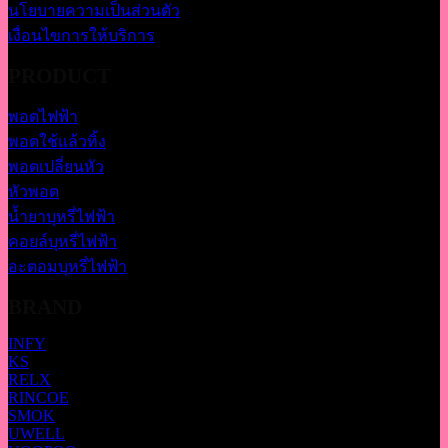
นโยบายความเป็นส่วนตัว
เงื่อนไขการให้บริการ
PRODUCT
พอตไฟฟ้า
พอตใช้แล้วทิ้ง
พอตเปลี่ยนหัว
หัวพอต
น้ำยาบุหรี่ไฟฟ้า
คอยล์บุหรี่ไฟฟ้า
อะตอมบุหรี่ไฟฟ้า
BRAND
INFY
KS
RELX
RINCOE
SMOK
UWELL