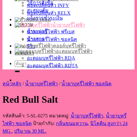
วิธีการสั่งซื้อ
พอตเปลี่ยนหัว INFY
สะสมแต้ม
พอตเปลี่ยนหัว RELX
แจ้งการชำระเงิน
หัวพอต
บทความ
น้ำยาบุหรี่ไฟฟ้า
สาระน่ารู้
น้ำยาบุหรี่ไฟฟ้า ฟรีเบส
ข่าวสาร
น้ำยาบุหรี่ไฟฟ้า ซอลนิค
คอยล์บุหรี่ไฟฟ้า
รีวิว
อะตอมบุหรี่ไฟฟ้า
ติดต่อเรา
อะตอมบุหรี่ไฟฟ้า RDA
ค้นหา:
อะตอมบุหรี่ไฟฟ้า RDTA
หน้าหลัก
/
น้ำยาบุหรี่ไฟฟ้า
/
น้ำยาบุหรี่ไฟฟ้า ซอลนิค
Red Bull Salt
รหัสสินค้า:
5-SL-0275
หมวดหมู่:
น้ำยาบุหรี่ไฟฟ้า
,
น้ำยาบุหรี่
ไฟฟ้า ซอลนิค
ป้ายกำกับ:
กลิ่นขนมหวาน
,
นิโคติน สูงกว่า 24
MG.
,
ปริมาณ 30 ML.