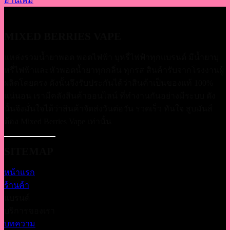
อ่านเพิ่ม
MIXED BERRIES VAPE
แหล่งรวมน้ำยาพอต พอตไฟฟ้า บุหรี่ไฟฟ้าทุกแบรนด์ มีน้ำยาบุ
หรี่่ไฟฟ้าและหัวพอตน้ำยาทุกกลิ่น ทุกรส สินค้ารับจากโรงงานผู้
ผลิตโดยตรง ดังนั้นจึงรับประกันได้ว่าสินค้าเป็นของแท้ 100%
แน่นอน เรามีคลังสินค้าออนไลน์ ที่ทำงานกันอย่างมีระบบ ดัง
นั้นจึงมั่นใจได้ว่าสินค้าจัดส่งวันต่อวัน รวดเร็ว ทันใจ สูบมันส์
ต้อง Mixed Berries Vape เท่านั้น
SITEMAP
หน้าแรก
ร้านค้า
แบรนด์
บริการของเรา
บทความ