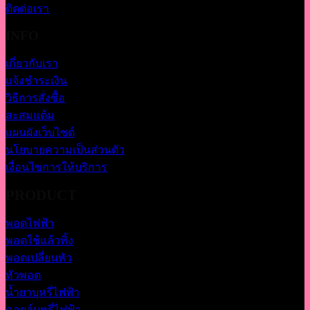
ติดต่อเรา
INFO
เกี่ยวกับเรา
แจ้งชำระเงิน
วิธีการสั่งซื้อ
สะสมแต้ม
แผนผังเว็บไซต์
นโยบายความเป็นส่วนตัว
เงื่อนไขการให้บริการ
PRODUCT
พอตไฟฟ้า
พอตใช้แล้วทิ้ง
พอตเปลี่ยนหัว
หัวพอต
น้ำยาบุหรี่ไฟฟ้า
คอยล์บุหรี่ไฟฟ้า