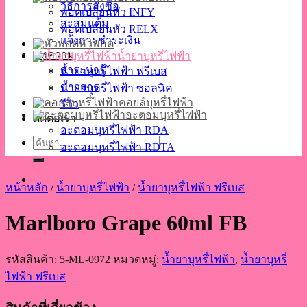
วิธีการสั่งซื้อ
พอตเปลี่ยนหัว INFY
สะสมแต้ม
พอตเปลี่ยนหัว RELX
แจ้งการชำระเงิน
หัวพอต
บทความ
น้ำยาบุหรี่ไฟฟ้า
สาระน่ารู้
น้ำยาบุหรี่ไฟฟ้า ฟรีเบส
ข่าวสาร
น้ำยาบุหรี่ไฟฟ้า ซอลนิค
คอยล์บุหรี่ไฟฟ้า
รีวิว
อะตอมบุหรี่ไฟฟ้า
ติดต่อเรา
อะตอมบุหรี่ไฟฟ้า RDA
ค้นหา:
อะตอมบุหรี่ไฟฟ้า RDTA
หน้าหลัก
/
น้ำยาบุหรี่ไฟฟ้า
/
น้ำยาบุหรี่ไฟฟ้า ฟรีเบส
Marlboro Grape 60ml FB
รหัสสินค้า:
5-ML-0972
หมวดหมู่:
น้ำยาบุหรี่ไฟฟ้า
,
น้ำยาบุหรี่
ไฟฟ้า ฟรีเบส