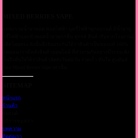
MIXED BERRIES VAPE
แหล่งรวมน้ำยาพอต พอตไฟฟ้า บุหรี่ไฟฟ้าทุกแบรนด์ มีน้ำยาบุ
หรี่่ไฟฟ้าและหัวพอตน้ำยาทุกกลิ่น ทุกรส สินค้ารับจากโรงงานผู้
ผลิตโดยตรง ดังนั้นจึงรับประกันได้ว่าสินค้าเป็นของแท้ 100%
แน่นอน เรามีคลังสินค้าออนไลน์ ที่ทำงานกันอย่างมีระบบ ดัง
นั้นจึงมั่นใจได้ว่าสินค้าจัดส่งวันต่อวัน รวดเร็ว ทันใจ สูบมันส์
ต้อง Mixed Berries Vape เท่านั้น
SITEMAP
หน้าแรก
ร้านค้า
แบรนด์
บริการของเรา
บทความ
ติดต่อเรา