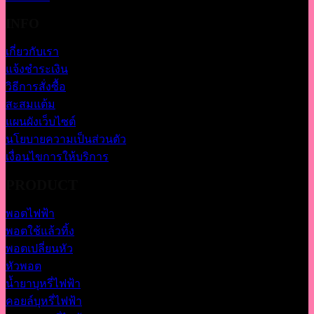
INFO
เกี่ยวกับเรา
แจ้งชำระเงิน
วิธีการสั่งซื้อ
สะสมแต้ม
แผนผังเว็บไซต์
นโยบายความเป็นส่วนตัว
เงื่อนไขการให้บริการ
PRODUCT
พอตไฟฟ้า
พอตใช้แล้วทิ้ง
พอตเปลี่ยนหัว
หัวพอต
น้ำยาบุหรี่ไฟฟ้า
คอยล์บุหรี่ไฟฟ้า