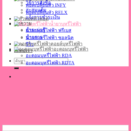
วิธีการสั่งซื้อ
พอตเปลี่ยนหัว INFY
สะสมแต้ม
พอตเปลี่ยนหัว RELX
แจ้งการชำระเงิน
หัวพอต
บทความ
น้ำยาบุหรี่ไฟฟ้า
สาระน่ารู้
น้ำยาบุหรี่ไฟฟ้า ฟรีเบส
ข่าวสาร
น้ำยาบุหรี่ไฟฟ้า ซอลนิค
คอยล์บุหรี่ไฟฟ้า
รีวิว
อะตอมบุหรี่ไฟฟ้า
ติดต่อเรา
อะตอมบุหรี่ไฟฟ้า RDA
ค้นหา:
อะตอมบุหรี่ไฟฟ้า RDTA