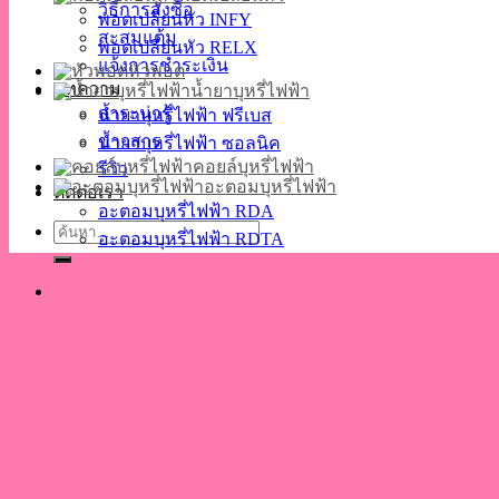
วิธีการสั่งซื้อ
พอตเปลี่ยนหัว INFY
สะสมแต้ม
พอตเปลี่ยนหัว RELX
แจ้งการชำระเงิน
หัวพอต
บทความ
น้ำยาบุหรี่ไฟฟ้า
สาระน่ารู้
น้ำยาบุหรี่ไฟฟ้า ฟรีเบส
ข่าวสาร
น้ำยาบุหรี่ไฟฟ้า ซอลนิค
คอยล์บุหรี่ไฟฟ้า
รีวิว
อะตอมบุหรี่ไฟฟ้า
ติดต่อเรา
อะตอมบุหรี่ไฟฟ้า RDA
ค้นหา:
อะตอมบุหรี่ไฟฟ้า RDTA