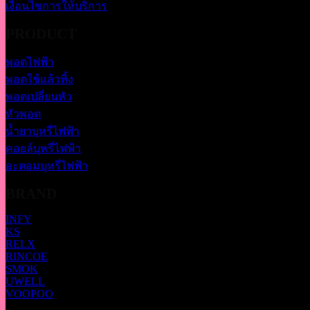
เงื่อนไขการให้บริการ
PRODUCT
พอตไฟฟ้า
พอตใช้แล้วทิ้ง
พอตเปลี่ยนหัว
หัวพอต
น้ำยาบุหรี่ไฟฟ้า
คอยล์บุหรี่ไฟฟ้า
อะตอมบุหรี่ไฟฟ้า
BRAND
INFY
KS
RELX
RINCOE
SMOK
UWELL
VOOPOO