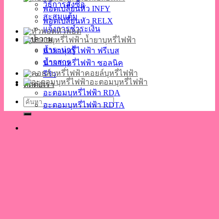
วิธีการสั่งซื้อ
พอตเปลี่ยนหัว INFY
สะสมแต้ม
พอตเปลี่ยนหัว RELX
แจ้งการชำระเงิน
หัวพอต
บทความ
น้ำยาบุหรี่ไฟฟ้า
สาระน่ารู้
น้ำยาบุหรี่ไฟฟ้า ฟรีเบส
ข่าวสาร
น้ำยาบุหรี่ไฟฟ้า ซอลนิค
คอยล์บุหรี่ไฟฟ้า
รีวิว
อะตอมบุหรี่ไฟฟ้า
ติดต่อเรา
อะตอมบุหรี่ไฟฟ้า RDA
ค้นหา:
อะตอมบุหรี่ไฟฟ้า RDTA