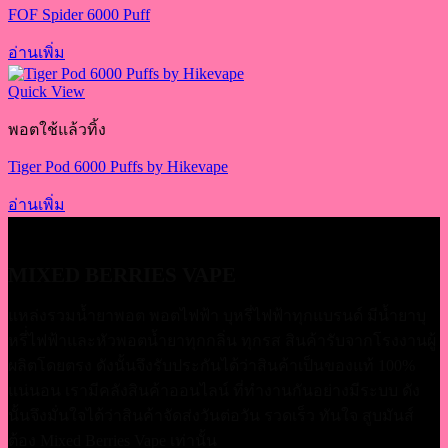
FOF Spider 6000 Puff
อ่านเพิ่ม
Quick View
พอตใช้แล้วทิ้ง
Tiger Pod 6000 Puffs by Hikevape
อ่านเพิ่ม
MIXED BERRIES VAPE
แหล่งรวมน้ำยาพอต พอตไฟฟ้า บุหรี่ไฟฟ้าทุกแบรนด์ มีน้ำยาบุ
หรี่่ไฟฟ้าและหัวพอตน้ำยาทุกกลิ่น ทุกรส สินค้ารับจากโรงงานผู้
ผลิตโดยตรง ดังนั้นจึงรับประกันได้ว่าสินค้าเป็นของแท้ 100%
แน่นอน เรามีคลังสินค้าออนไลน์ ที่ทำงานกันอย่างมีระบบ ดัง
นั้นจึงมั่นใจได้ว่าสินค้าจัดส่งวันต่อวัน รวดเร็ว ทันใจ สูบมันส์
ต้อง Mixed Berries Vape เท่านั้น