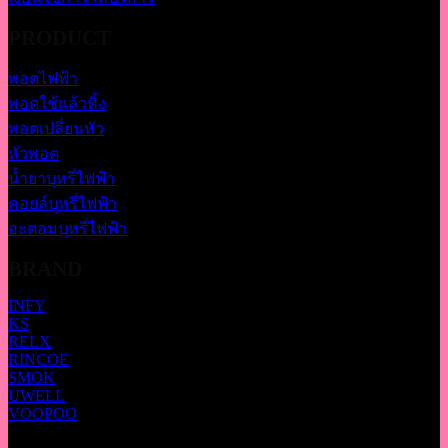
PRODUCT
พอตไฟฟ้า
พอตใช้แล้วทิ้ง
พอตเปลี่ยนหัว
หัวพอต
น้ำยาบุหรี่ไฟฟ้า
คอยล์บุหรี่ไฟฟ้า
อะตอมบุหรี่ไฟฟ้า
BRAND
INFY
KS
RELX
RINCOE
SMOK
UWELL
VOOPOO