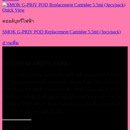
Quick View
คอยล์บุหรี่ไฟฟ้า
SMOK G-PRIV POD Replacement Cartridge 5.5ml (3pcs/pack)
อ่านเพิ่ม
MIXED BERRIES VAPE
แหล่งรวมน้ำยาพอต พอตไฟฟ้า บุหรี่ไฟฟ้าทุกแบรนด์ มีน้ำยาบุ
หรี่่ไฟฟ้าและหัวพอตน้ำยาทุกกลิ่น ทุกรส สินค้ารับจากโรงงานผู้
ผลิตโดยตรง ดังนั้นจึงรับประกันได้ว่าสินค้าเป็นของแท้ 100%
แน่นอน เรามีคลังสินค้าออนไลน์ ที่ทำงานกันอย่างมีระบบ ดัง
นั้นจึงมั่นใจได้ว่าสินค้าจัดส่งวันต่อวัน รวดเร็ว ทันใจ สูบมันส์
ต้อง Mixed Berries Vape เท่านั้น
SITEMAP