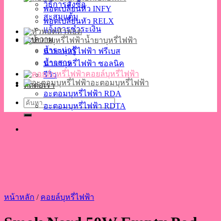
วิธีการสั่งซื้อ
พอตเปลี่ยนหัว INFY
สะสมแต้ม
พอตเปลี่ยนหัว RELX
แจ้งการชำระเงิน
หัวพอต
บทความ
น้ำยาบุหรี่ไฟฟ้า
สาระน่ารู้
น้ำยาบุหรี่ไฟฟ้า ฟรีเบส
ข่าวสาร
น้ำยาบุหรี่ไฟฟ้า ซอลนิค
คอยล์บุหรี่ไฟฟ้า
รีวิว
อะตอมบุหรี่ไฟฟ้า
ติดต่อเรา
อะตอมบุหรี่ไฟฟ้า RDA
ค้นหา:
อะตอมบุหรี่ไฟฟ้า RDTA
หน้าหลัก
/
คอยล์บุหรี่ไฟฟ้า