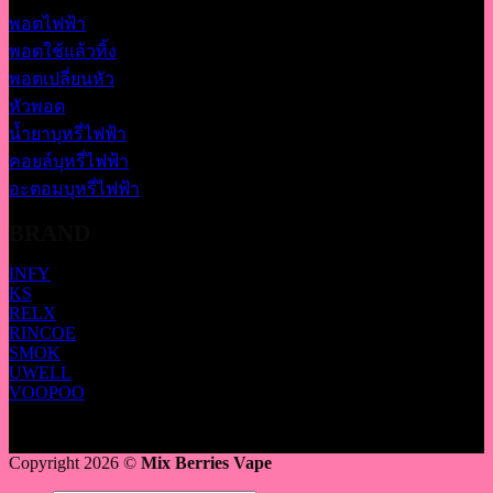
พอตไฟฟ้า
พอตใช้แล้วทิ้ง
พอตเปลี่ยนหัว
หัวพอต
น้ำยาบุหรี่ไฟฟ้า
คอยล์บุหรี่ไฟฟ้า
อะตอมบุหรี่ไฟฟ้า
BRAND
INFY
KS
RELX
RINCOE
SMOK
UWELL
VOOPOO
Copyright 2026 ©
Mix Berries Vape