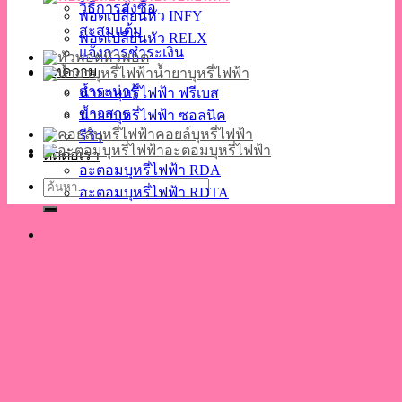
วิธีการสั่งซื้อ
พอตเปลี่ยนหัว INFY
สะสมแต้ม
พอตเปลี่ยนหัว RELX
แจ้งการชำระเงิน
หัวพอต
บทความ
น้ำยาบุหรี่ไฟฟ้า
สาระน่ารู้
น้ำยาบุหรี่ไฟฟ้า ฟรีเบส
ข่าวสาร
น้ำยาบุหรี่ไฟฟ้า ซอลนิค
คอยล์บุหรี่ไฟฟ้า
รีวิว
อะตอมบุหรี่ไฟฟ้า
ติดต่อเรา
อะตอมบุหรี่ไฟฟ้า RDA
ค้นหา:
อะตอมบุหรี่ไฟฟ้า RDTA