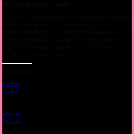
MIXED BERRIES VAPE
แหล่งรวมน้ำยาพอต พอตไฟฟ้า บุหรี่ไฟฟ้าทุกแบรนด์ มีน้ำยาบุ
หรี่่ไฟฟ้าและหัวพอตน้ำยาทุกกลิ่น ทุกรส สินค้ารับจากโรงงานผู้
ผลิตโดยตรง ดังนั้นจึงรับประกันได้ว่าสินค้าเป็นของแท้ 100%
แน่นอน เรามีคลังสินค้าออนไลน์ ที่ทำงานกันอย่างมีระบบ ดัง
นั้นจึงมั่นใจได้ว่าสินค้าจัดส่งวันต่อวัน รวดเร็ว ทันใจ สูบมันส์
ต้อง Mixed Berries Vape เท่านั้น
SITEMAP
หน้าแรก
ร้านค้า
แบรนด์
บริการของเรา
บทความ
ติดต่อเรา
INFO