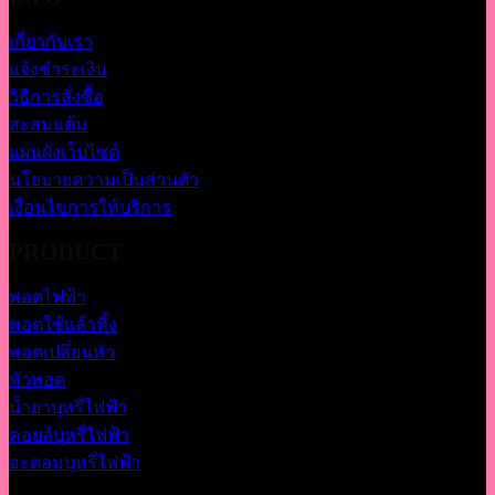
เกี่ยวกับเรา
แจ้งชำระเงิน
วิธีการสั่งซื้อ
สะสมแต้ม
แผนผังเว็บไซต์
นโยบายความเป็นส่วนตัว
เงื่อนไขการให้บริการ
PRODUCT
พอตไฟฟ้า
พอตใช้แล้วทิ้ง
พอตเปลี่ยนหัว
หัวพอต
น้ำยาบุหรี่ไฟฟ้า
คอยล์บุหรี่ไฟฟ้า
อะตอมบุหรี่ไฟฟ้า