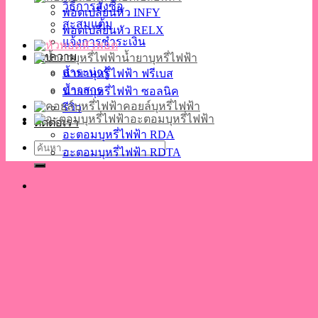
วิธีการสั่งซื้อ
พอตเปลี่ยนหัว INFY
สะสมแต้ม
พอตเปลี่ยนหัว RELX
แจ้งการชำระเงิน
หัวพอต
บทความ
น้ำยาบุหรี่ไฟฟ้า
สาระน่ารู้
น้ำยาบุหรี่ไฟฟ้า ฟรีเบส
ข่าวสาร
น้ำยาบุหรี่ไฟฟ้า ซอลนิค
คอยล์บุหรี่ไฟฟ้า
รีวิว
อะตอมบุหรี่ไฟฟ้า
ติดต่อเรา
อะตอมบุหรี่ไฟฟ้า RDA
ค้นหา:
อะตอมบุหรี่ไฟฟ้า RDTA