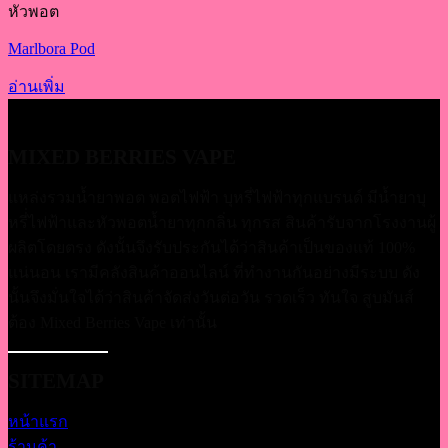
หัวพอต
Marlbora Pod
อ่านเพิ่ม
MIXED BERRIES VAPE
แหล่งรวมน้ำยาพอต พอตไฟฟ้า บุหรี่ไฟฟ้าทุกแบรนด์ มีน้ำยาบุ
หรี่่ไฟฟ้าและหัวพอตน้ำยาทุกกลิ่น ทุกรส สินค้ารับจากโรงงานผู้
ผลิตโดยตรง ดังนั้นจึงรับประกันได้ว่าสินค้าเป็นของแท้ 100%
แน่นอน เรามีคลังสินค้าออนไลน์ ที่ทำงานกันอย่างมีระบบ ดัง
นั้นจึงมั่นใจได้ว่าสินค้าจัดส่งวันต่อวัน รวดเร็ว ทันใจ สูบมันส์
ต้อง Mixed Berries Vape เท่านั้น
SITEMAP
หน้าแรก
ร้านค้า