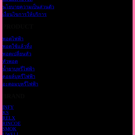
นโยบายความเป็นส่วนตัว
เงื่อนไขการให้บริการ
PRODUCT
พอตไฟฟ้า
พอตใช้แล้วทิ้ง
พอตเปลี่ยนหัว
หัวพอต
น้ำยาบุหรี่ไฟฟ้า
คอยล์บุหรี่ไฟฟ้า
อะตอมบุหรี่ไฟฟ้า
BRAND
INFY
KS
RELX
RINCOE
SMOK
UWELL