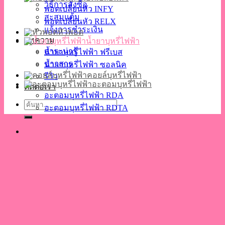
วิธีการสั่งซื้อ
พอตเปลี่ยนหัว INFY
สะสมแต้ม
พอตเปลี่ยนหัว RELX
แจ้งการชำระเงิน
หัวพอต
บทความ
น้ำยาบุหรี่ไฟฟ้า
สาระน่ารู้
น้ำยาบุหรี่ไฟฟ้า ฟรีเบส
ข่าวสาร
น้ำยาบุหรี่ไฟฟ้า ซอลนิค
คอยล์บุหรี่ไฟฟ้า
รีวิว
อะตอมบุหรี่ไฟฟ้า
ติดต่อเรา
อะตอมบุหรี่ไฟฟ้า RDA
ค้นหา:
อะตอมบุหรี่ไฟฟ้า RDTA