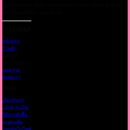
นั้นจึงมั่นใจได้ว่าสินค้าจัดส่งวันต่อวัน รวดเร็ว ทันใจ สูบมันส์
ต้อง Mixed Berries Vape เท่านั้น
SITEMAP
หน้าแรก
ร้านค้า
แบรนด์
บริการของเรา
บทความ
ติดต่อเรา
INFO
เกี่ยวกับเรา
แจ้งชำระเงิน
วิธีการสั่งซื้อ
สะสมแต้ม
แผนผังเว็บไซต์