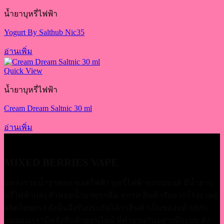
น้ำยาบุหรี่ไฟฟ้า
Yogurt By Salthub Nic35
อ่านเพิ่ม
Quick View
น้ำยาบุหรี่ไฟฟ้า
Cream Dream Saltnic 30 ml
อ่านเพิ่ม
MIXED BERRIES VAPE
แหล่งรวมน้ำยาพอต พอตไฟฟ้า บุหรี่ไฟฟ้าทุกแบรนด์ มีน้ำยาบุ
หรี่่ไฟฟ้าและหัวพอตน้ำยาทุกกลิ่น ทุกรส สินค้ารับจากโรงงานผู้
ผลิตโดยตรง ดังนั้นจึงรับประกันได้ว่าสินค้าเป็นของแท้ 100%
แน่นอน เรามีคลังสินค้าออนไลน์ ที่ทำงานกันอย่างมีระบบ ดัง