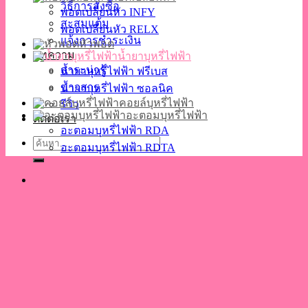
วิธีการสั่งซื้อ
พอตเปลี่ยนหัว INFY
สะสมแต้ม
พอตเปลี่ยนหัว RELX
แจ้งการชำระเงิน
หัวพอต
บทความ
น้ำยาบุหรี่ไฟฟ้า
สาระน่ารู้
น้ำยาบุหรี่ไฟฟ้า ฟรีเบส
ข่าวสาร
น้ำยาบุหรี่ไฟฟ้า ซอลนิค
คอยล์บุหรี่ไฟฟ้า
รีวิว
อะตอมบุหรี่ไฟฟ้า
ติดต่อเรา
อะตอมบุหรี่ไฟฟ้า RDA
ค้นหา:
อะตอมบุหรี่ไฟฟ้า RDTA