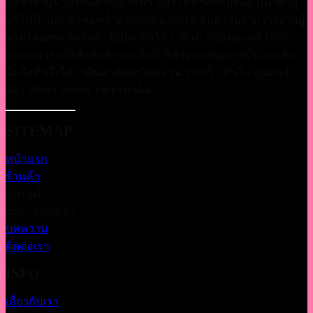
แหล่งรวมน้ำยาพอต พอตไฟฟ้า บุหรี่ไฟฟ้าทุกแบรนด์ มีน้ำยาบุ
หรี่่ไฟฟ้าและหัวพอตน้ำยาทุกกลิ่น ทุกรส สินค้ารับจากโรงงานผู้
ผลิตโดยตรง ดังนั้นจึงรับประกันได้ว่าสินค้าเป็นของแท้ 100%
แน่นอน เรามีคลังสินค้าออนไลน์ ที่ทำงานกันอย่างมีระบบ ดัง
นั้นจึงมั่นใจได้ว่าสินค้าจัดส่งวันต่อวัน รวดเร็ว ทันใจ สูบมันส์
ต้อง Mixed Berries Vape เท่านั้น
SITEMAP
หน้าแรก
ร้านค้า
แบรนด์
บริการของเรา
บทความ
ติดต่อเรา
INFO
เกี่ยวกับเรา