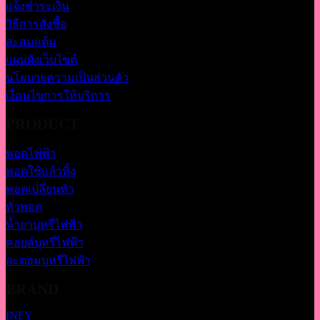
แจ้งชำระเงิน
วิธีการสั่งซื้อ
สะสมแต้ม
แผนผังเว็บไซต์
นโยบายความเป็นส่วนตัว
เงื่อนไขการให้บริการ
PRODUCT
พอตไฟฟ้า
พอตใช้แล้วทิ้ง
พอตเปลี่ยนหัว
หัวพอต
น้ำยาบุหรี่ไฟฟ้า
คอยล์บุหรี่ไฟฟ้า
อะตอมบุหรี่ไฟฟ้า
BRAND
INFY